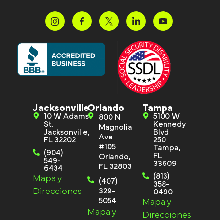
Jacksonville
Orlando
Tampa
10 W Adams
5100 W
800 N
St.
Kennedy
Magnolia
Jacksonville,
Blvd
Ave
FL 32202
250
#105
Tampa,
(904)
FL
Orlando,
549-
33609
FL 32803
6434
(813)
Mapa y
(407)
358-
Direcciones
329-
0490
5054
Mapa y
Mapa y
Direcciones