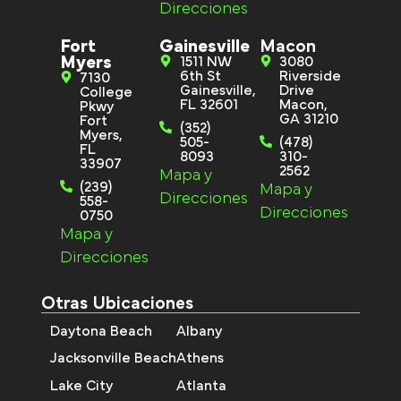
Direcciones
Fort
Gainesville
Macon
Myers
1511 NW
3080
6th St
Riverside
7130
Gainesville,
Drive
College
FL 32601
Macon,
Pkwy
GA 31210
Fort
(352)
Myers,
505-
(478)
FL
8093
310-
33907
2562
Mapa y
(239)
Mapa y
Direcciones
558-
Direcciones
0750
Mapa y
Direcciones
Otras Ubicaciones
Daytona Beach
Albany
Jacksonville Beach
Athens
Lake City
Atlanta